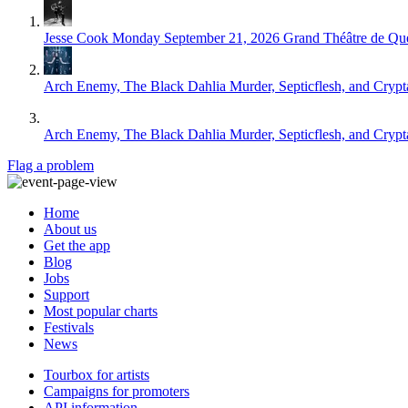
Jesse Cook
Monday September 21, 2026
Grand Théâtre de Qu
Arch Enemy, The Black Dahlia Murder, Septicflesh, and Crypt
Arch Enemy, The Black Dahlia Murder, Septicflesh, and Crypt
Flag a problem
Home
About us
Get the app
Blog
Jobs
Support
Most popular charts
Festivals
News
Tourbox for artists
Campaigns for promoters
API information