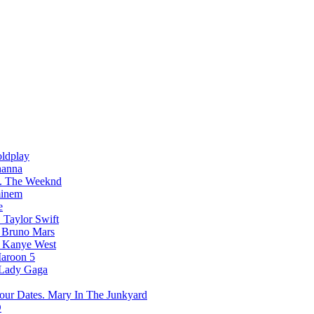
ldplay
hanna
The Weeknd
inem
e
Taylor Swift
Bruno Mars
Kanye West
aroon 5
Lady Gaga
Mary In The Junkyard
D