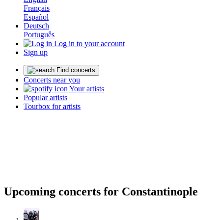
Français
Español
Deutsch
Português
Log in to your account
Sign up
Find concerts
Concerts near you
Your artists
Popular artists
Tourbox for artists
Upcoming concerts for Constantinople