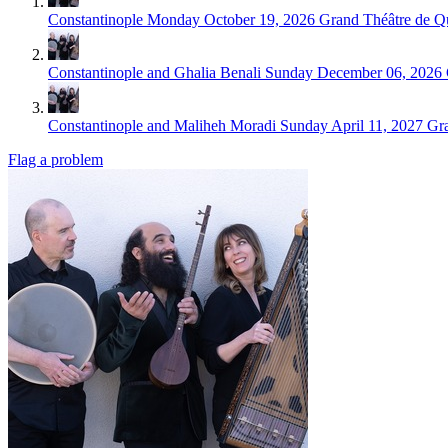
Constantinople
Monday October 19, 2026
Grand Théâtre de Q
Constantinople and Ghalia Benali
Sunday December 06, 2026
Constantinople and Maliheh Moradi
Sunday April 11, 2027
Gr
Flag a problem