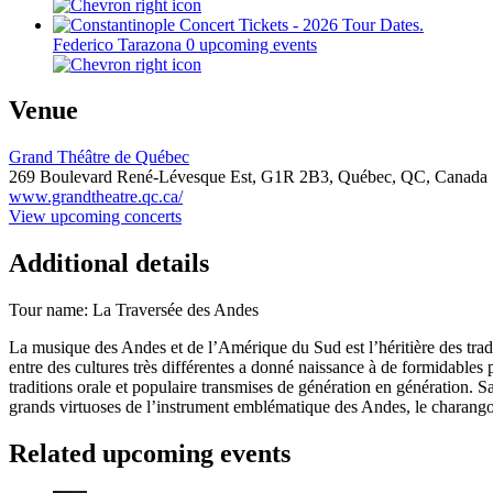
Federico Tarazona
0 upcoming events
Venue
Grand Théâtre de Québec
269 Boulevard René-Lévesque Est,
G1R 2B3,
Québec, QC, Canada
www.grandtheatre.qc.ca/
View upcoming concerts
Additional details
Tour name:
La Traversée des Andes
La musique des Andes et de l’Amérique du Sud est l’héri­tière des trad
entre des cultures très différentes a donné naissance à de formidables
traditions orale et populaire transmises de génération en génération.
grands virtuoses de l’instrument embléma­tique des Andes, le charango
Related upcoming events