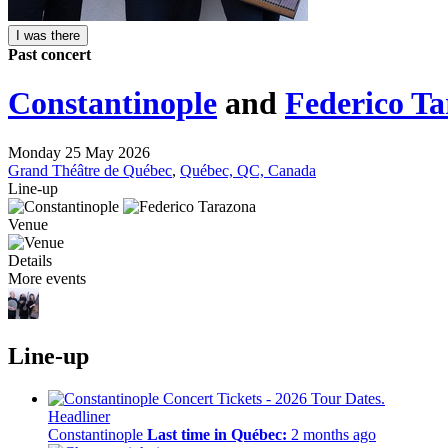
I was there
Past concert
Constantinople
and
Federico T
Monday 25 May 2026
Grand Théâtre de Québec
,
Québec, QC, Canada
Line-up
Venue
Details
More events
Line-up
Headliner
Constantinople
Last time in Québec:
2 months ago