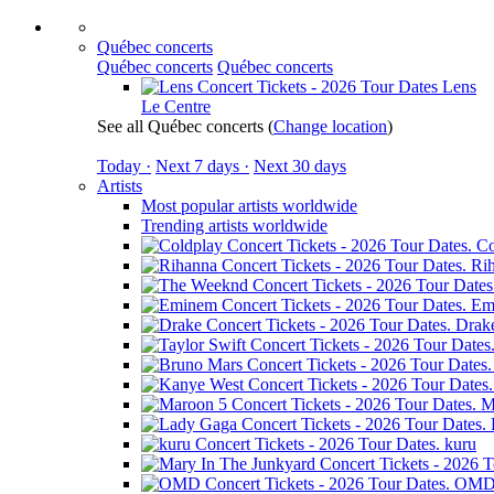
Québec concerts
Québec concerts
Québec concerts
Lens
Le Centre
See all Québec concerts
(
Change location
)
Today ·
Next 7 days ·
Next 30 days
Artists
Most popular artists worldwide
Trending artists worldwide
Co
Ri
Em
Drak
M
kuru
OM