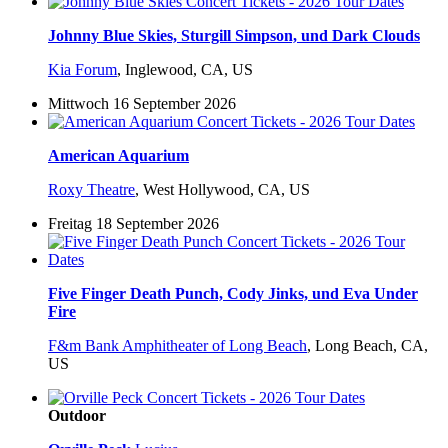
Johnny Blue Skies, Sturgill Simpson, und Dark Clouds
Kia Forum
,
Inglewood, CA, US
Mittwoch 16 September 2026
American Aquarium
Roxy Theatre
,
West Hollywood, CA, US
Freitag 18 September 2026
Five Finger Death Punch, Cody Jinks, und Eva Under
Fire
F&m Bank Amphitheater of Long Beach
,
Long Beach, CA,
US
Outdoor