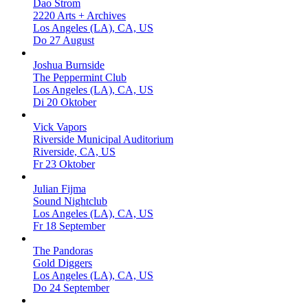
Dao Strom
2220 Arts + Archives
Los Angeles (LA), CA, US
Do 27 August
Joshua Burnside
The Peppermint Club
Los Angeles (LA), CA, US
Di 20 Oktober
Vick Vapors
Riverside Municipal Auditorium
Riverside, CA, US
Fr 23 Oktober
Julian Fijma
Sound Nightclub
Los Angeles (LA), CA, US
Fr 18 September
The Pandoras
Gold Diggers
Los Angeles (LA), CA, US
Do 24 September