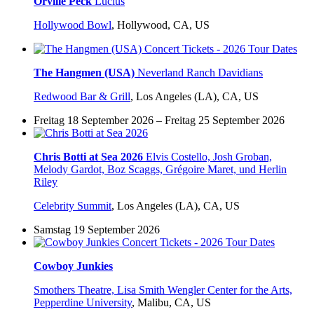
Orville Peck
Lucius
Hollywood Bowl
,
Hollywood, CA, US
The Hangmen (USA)
Neverland Ranch Davidians
Redwood Bar & Grill
,
Los Angeles (LA), CA, US
Freitag 18 September 2026 – Freitag 25 September 2026
Chris Botti at Sea 2026
Elvis Costello, Josh Groban,
Melody Gardot, Boz Scaggs, Grégoire Maret, und Herlin
Riley
Celebrity Summit
,
Los Angeles (LA), CA, US
Samstag 19 September 2026
Cowboy Junkies
Smothers Theatre, Lisa Smith Wengler Center for the Arts,
Pepperdine University
,
Malibu, CA, US