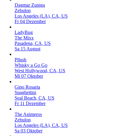
Dagmar Zuniga
Zebulon
Los Angeles (LA), CA, US
Fr 04 Dezember
LadyBug
The Mixx
Pasadena, CA, US
Sa 15 August
Pllush
Whisky a Go Go
West Hollywood, CA, US
Mi 07 Oktober
Gino Rosaria
Spaghettini
Seal Beach, CA, US
Fr 11 Dezember
The Animeros
Zebulon
Los Angeles (LA), CA, US
Sa 03 Oktober