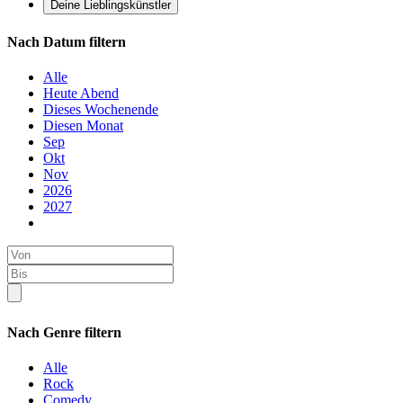
Deine Lieblingskünstler
Nach Datum filtern
Alle
Heute Abend
Dieses Wochenende
Diesen Monat
Sep
Okt
Nov
2026
2027
Nach Genre filtern
Alle
Rock
Comedy