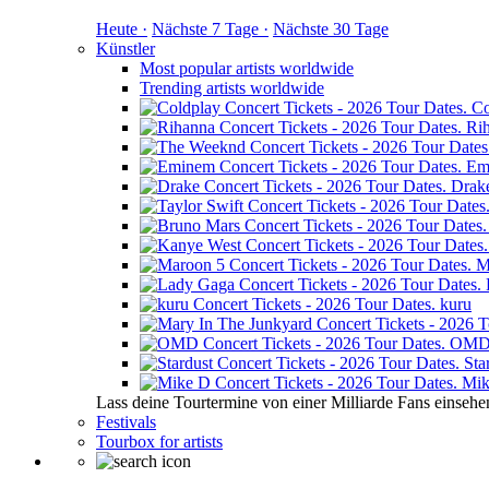
Heute ·
Nächste 7 Tage ·
Nächste 30 Tage
Künstler
Most popular artists worldwide
Trending artists worldwide
Co
Ri
Em
Drak
M
kuru
OM
Sta
Mik
Lass deine Tourtermine von einer Milliarde Fans einsehe
Festivals
Tourbox for artists