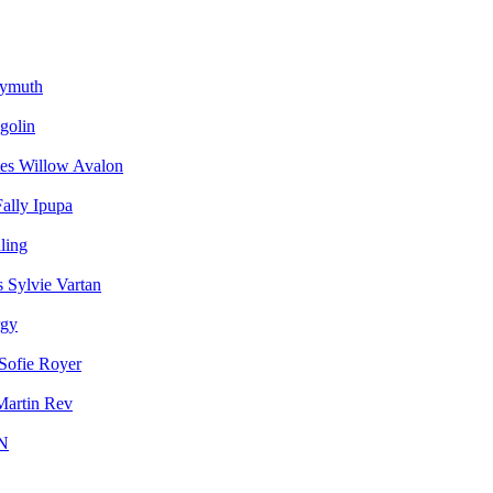
ymuth
golin
Willow Avalon
Fally Ipupa
ling
Sylvie Vartan
rgy
Sofie Royer
Martin Rev
N