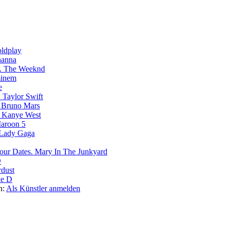
ldplay
hanna
The Weeknd
inem
e
Taylor Swift
Bruno Mars
Kanye West
aroon 5
Lady Gaga
Mary In The Junkyard
D
rdust
e D
n:
Als Künstler anmelden