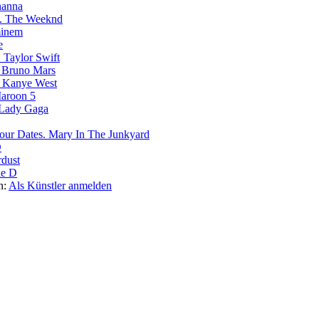
hanna
The Weeknd
inem
e
Taylor Swift
Bruno Mars
Kanye West
aroon 5
Lady Gaga
Mary In The Junkyard
D
rdust
e D
n:
Als Künstler anmelden