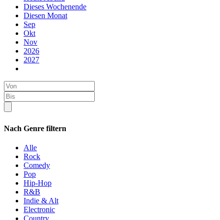
Dieses Wochenende
Diesen Monat
Sep
Okt
Nov
2026
2027
Nach Genre filtern
Alle
Rock
Comedy
Pop
Hip-Hop
R&B
Indie & Alt
Electronic
Country