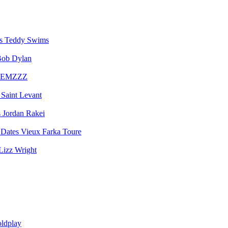
Teddy Swims
ob Dylan
EMZZZ
Saint Levant
Jordan Rakei
Vieux Farka Toure
Lizz Wright
ldplay