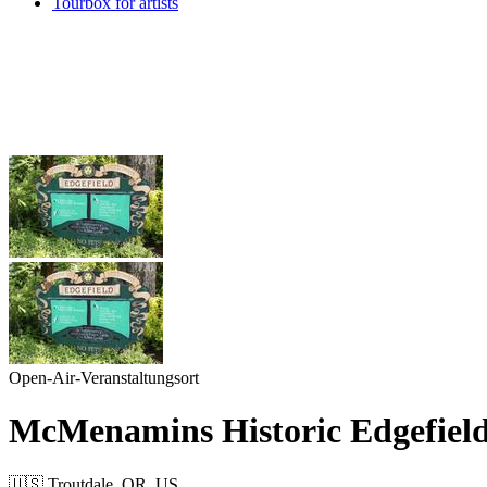
Tourbox for artists
Open-Air-Veranstaltungsort
McMenamins Historic Edgefiel
🇺🇸 Troutdale, OR, US