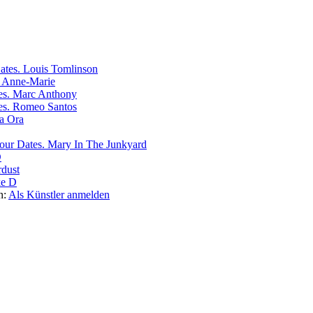
Louis Tomlinson
Anne-Marie
Marc Anthony
Romeo Santos
ta Ora
Mary In The Junkyard
D
rdust
e D
n:
Als Künstler anmelden