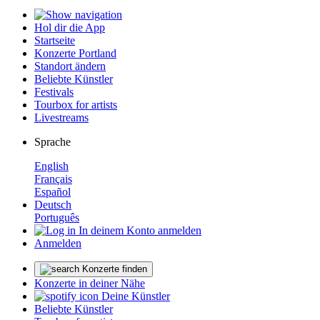
Hol dir die App
Startseite
Konzerte Portland
Standort ändern
Beliebte Künstler
Festivals
Tourbox for artists
Livestreams
Sprache
English
Français
Español
Deutsch
Português
In deinem Konto anmelden
Anmelden
Konzerte finden
Konzerte in deiner Nähe
Deine Künstler
Beliebte Künstler