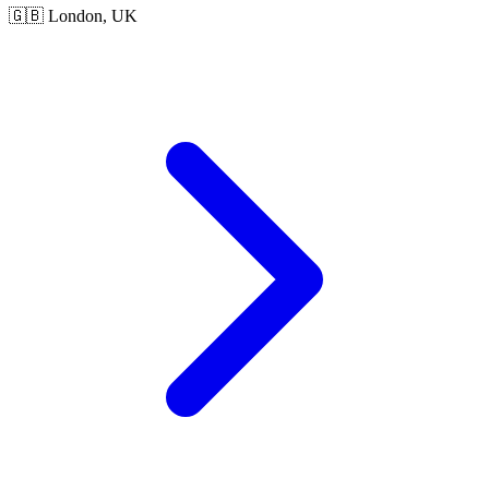
🇬🇧 London, UK