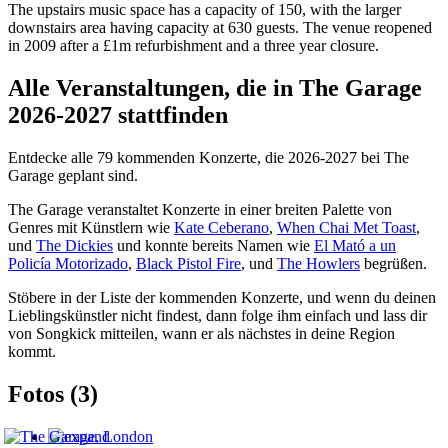
The upstairs music space has a capacity of 150, with the larger
downstairs area having capacity at 630 guests. The venue reopened
in 2009 after a £1m refurbishment and a three year closure.
Alle Veranstaltungen, die in The Garage
2026-2027 stattfinden
Entdecke alle 79 kommenden Konzerte, die 2026-2027 bei The
Garage geplant sind.
The Garage veranstaltet Konzerte in einer breiten Palette von
Genres mit Künstlern wie
Kate Ceberano
,
When Chai Met Toast
,
und
The Dickies
und konnte bereits Namen wie
El Mató a un
Policía Motorizado
,
Black Pistol Fire
, und
The Howlers
begrüßen.
Stöbere in der Liste der kommenden Konzerte, und wenn du deinen
Lieblingskünstler nicht findest, dann folge ihm einfach und lass dir
von Songkick mitteilen, wann er als nächstes in deine Region
kommt.
Fotos (3)