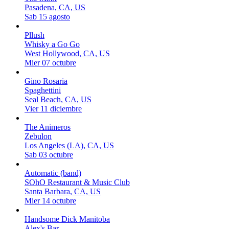
Pasadena, CA, US
Sab 15 agosto
Pllush
Whisky a Go Go
West Hollywood, CA, US
Mier 07 octubre
Gino Rosaria
Spaghettini
Seal Beach, CA, US
Vier 11 diciembre
The Animeros
Zebulon
Los Angeles (LA), CA, US
Sab 03 octubre
Automatic (band)
SOhO Restaurant & Music Club
Santa Barbara, CA, US
Mier 14 octubre
Handsome Dick Manitoba
Alex's Bar