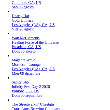
Compton, CA, US
Sab 08 agosto
Hearty Har
Gold Diggers
Los Angeles (LA), CA, US
Vier 28 agosto
Walt McClements
Healing Force of the Universe
Pasadena, CA, US
Dom 30 agosto
Magenta Wave
Moroccan Lounge
Los Angeles (LA), CA, US
Mier 09 diciembre
Sanity Slip
Infinity Fest Day 2 2026
Pomona, CA, US
Dom 06 septiembre
The Streetwalkin' Cheetahs
Transplants Brewing Company