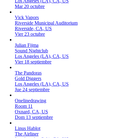
Los Angeles (LA), CA, US
Mar 20 octubre
Vick Vapors
Riverside Municipal Auditorium
Riverside, CA, US
Vier 23 octubre
Julian Fijma
Sound Nightclub
Los Angeles (LA), CA, US
Vier 18 septiembre
The Pandoras
Gold Diggers
Los Angeles (LA), CA, US
Jue 24 septiembre
Onelinedrawing
Room 11
Oxnard, CA, US
Dom 13 septiembre
Linus Hablot
The Airliner