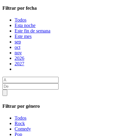
Filtrar por fecha
Todos
Esta noche
Este fin de semana
Este mes
sep
oct
nov
2026
2027
Filtrar por género
Todos
Rock
Comedy
Pop