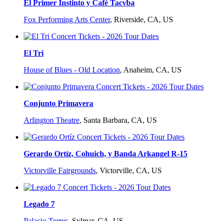
El Primer Instinto y Café Tacvba
Fox Performing Arts Center
,
Riverside, CA, US
El Tri
House of Blues - Old Location
,
Anaheim, CA, US
Conjunto Primavera
Arlington Theatre
,
Santa Barbara, CA, US
Gerardo Ortíz, Cohuich, y Banda Arkangel R-15
Victorville Fairgrounds
,
Victorville, CA, US
Legado 7
Palacio Torres
,
Sylmar, CA, US