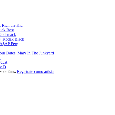
Rich the Kid
ick Ross
Godsmack
Kodak Black
A$AP Ferg
Mary In The Junkyard
D
rdust
e D
es de fans:
Regístrate como artista