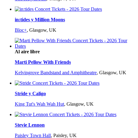
in:tides y Million Moons
Bloc+
,
Glasgow, UK
Al aire libre
Marti Pellow With Friends
Kelvingrove Bandstand and Amphitheatre
,
Glasgow, UK
Stride y Caligo
King Tut's Wah Wah Hut
,
Glasgow, UK
Stevie Lennon
Paisley Town Hall
,
Paisley, UK