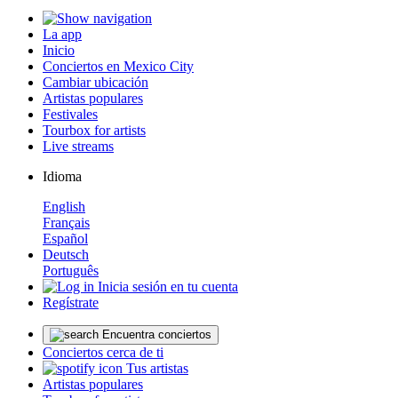
La app
Inicio
Conciertos en Mexico City
Cambiar ubicación
Artistas populares
Festivales
Tourbox for artists
Live streams
Idioma
English
Français
Español
Deutsch
Português
Inicia sesión en tu cuenta
Regístrate
Encuentra conciertos
Conciertos cerca de ti
Tus artistas
Artistas populares