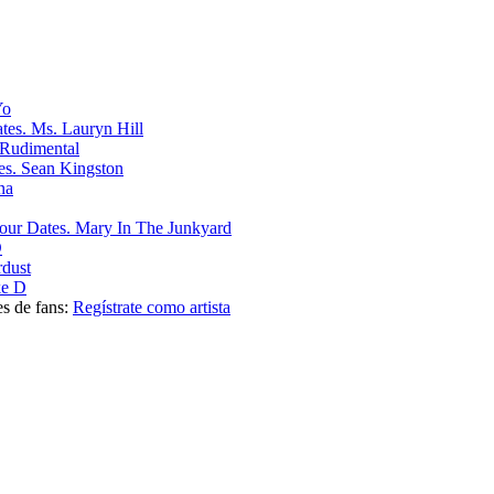
Yo
Ms. Lauryn Hill
Rudimental
Sean Kingston
na
Mary In The Junkyard
D
rdust
e D
es de fans:
Regístrate como artista