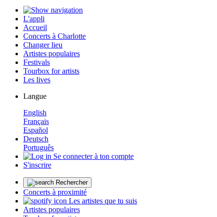
L'appli
Accueil
Concerts à Charlotte
Changer lieu
Artistes populaires
Festivals
Tourbox for artists
Les lives
Langue
English
Français
Español
Deutsch
Português
Se connecter à ton compte
S'inscrire
Rechercher
Concerts à proximité
Les artistes que tu suis
Artistes populaires