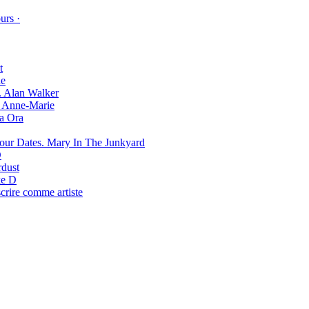
urs ·
t
e
Alan Walker
Anne-Marie
ta Ora
Mary In The Junkyard
D
rdust
e D
scrire comme artiste