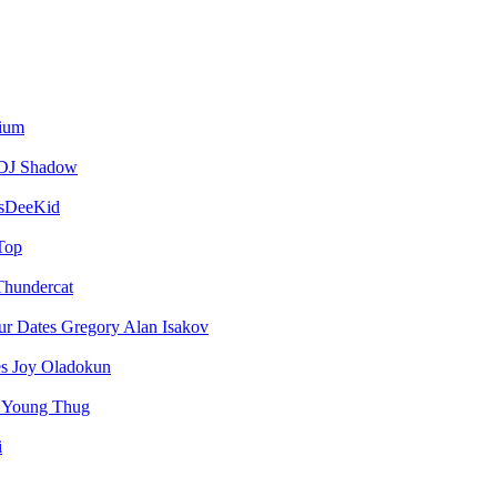
vium
DJ Shadow
sDeeKid
Top
Thundercat
Gregory Alan Isakov
Joy Oladokun
Young Thug
i