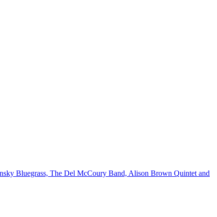
reensky Bluegrass, The Del McCoury Band, Alison Brown Quintet and