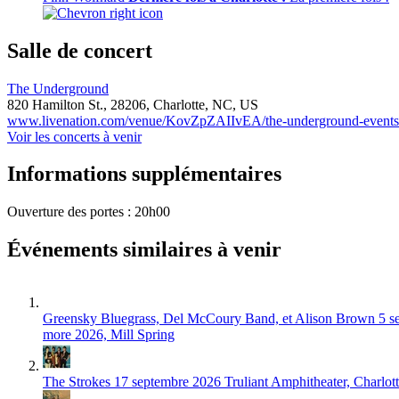
Salle de concert
The Underground
820 Hamilton St.,
28206,
Charlotte, NC, US
www.livenation.com/venue/KovZpZAIIvEA/the-underground-events
Voir les concerts à venir
Informations supplémentaires
Ouverture des portes : 20h00
Événements similaires à venir
Greensky Bluegrass, Del McCoury Band, et Alison Brown
5 s
more 2026, Mill Spring
The Strokes
17 septembre 2026
Truliant Amphitheater, Charlot