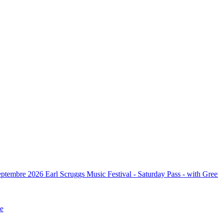
eptembre 2026
Earl Scruggs Music Festival - Saturday Pass - with G
te