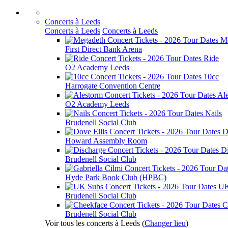
Concerts à Leeds
Concerts à Leeds
Concerts à Leeds
M
First Direct Bank Arena
Ride
O2 Academy Leeds
10cc
Harrogate Convention Centre
Al
O2 Academy Leeds
Nails
Brudenell Social Club
D
Howard Assembly Room
D
Brudenell Social Club
Hyde Park Book Club (HPBC)
UK
Brudenell Social Club
C
Brudenell Social Club
Voir tous les concerts à Leeds
(
Changer lieu
)