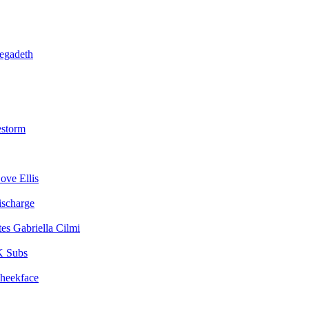
egadeth
estorm
ove Ellis
ischarge
Gabriella Cilmi
 Subs
heekface