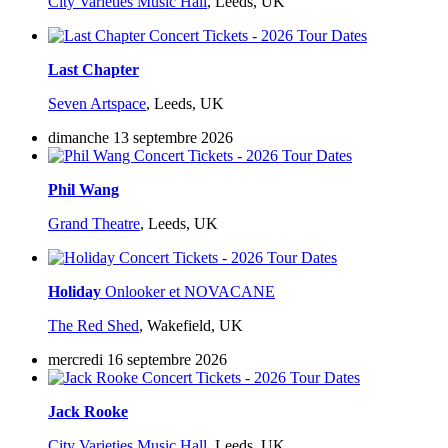
City Varieties Music Hall
,
Leeds, UK
Last Chapter
Seven Artspace
,
Leeds, UK
dimanche 13 septembre 2026
Phil Wang
Grand Theatre
,
Leeds, UK
Holiday
Onlooker et NOVACANE
The Red Shed
,
Wakefield, UK
mercredi 16 septembre 2026
Jack Rooke
City Varieties Music Hall
,
Leeds, UK