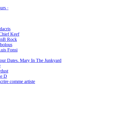
urs ·
dacris
Chief Keef
PnB Rock
bolous
uis Fonsi
Mary In The Junkyard
D
rdust
e D
scrire comme artiste