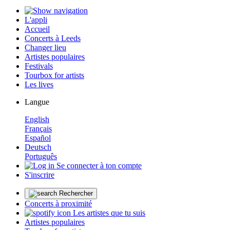
L'appli
Accueil
Concerts à Leeds
Changer lieu
Artistes populaires
Festivals
Tourbox for artists
Les lives
Langue
English
Français
Español
Deutsch
Português
Se connecter à ton compte
S'inscrire
Rechercher
Concerts à proximité
Les artistes que tu suis
Artistes populaires