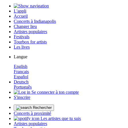
L'appli
Accueil
Concerts à Indianapolis
Changer lieu
Artistes populaires
Festivals
Tourbox for artists
Les lives
Langue
English
Français
Español
Deutsch
Português
Se connecter à ton compte
S'inscrire
Rechercher
Concerts à proximité
Les artistes que tu suis
Artistes populaires