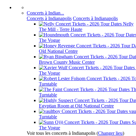
Concerts à Indian...
Concerts à Indianapolis
Concerts à Indianapolis
Nelly
The Mill - Terre Haute
The Vogue
Old National Centre
Brown County Music Center
The Vogue
Turntable
Th
Turntable
Egyptian Room at Old National Centre
vau
Turntable
S
The Vogue
Voir tous les concerts à Indianapolis
(
Changer lieu
)