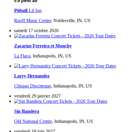
En plein air
Pitbull
Lil Jon
Ruoff Music Center
,
Noblesville, IN, US
samedi 17 octobre 2026
Zacarías Ferreira et Monchy
La Flaca
,
Indianapolis, IN, US
Larry Hernandez
Chispas Discoteque
,
Indianapolis, IN, US
vendredi 29 janvier 2027
Sin Bandera
Old National Centre
,
Indianapolis, IN, US
vendredi 18 juin 2027