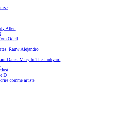
urs ·
ily Allen
0
Tom Odell
Rauw Alejandro
Mary In The Junkyard
D
rdust
e D
scrire comme artiste