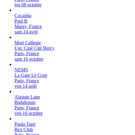
jeu 08 octobre
Cocanha
Paul B
Massy, France
sam 24 avril
Mori Calliope
Ugc Ciné Cité Bercy
Paris, France
sam 10 octobre
NEMS
La Gare Le Gore
Paris, France
ven 14 août
Alastair Lane
Badaboum
Paris, France
ven 16 octobre
Paula Tape
Rex Club
Paris, France