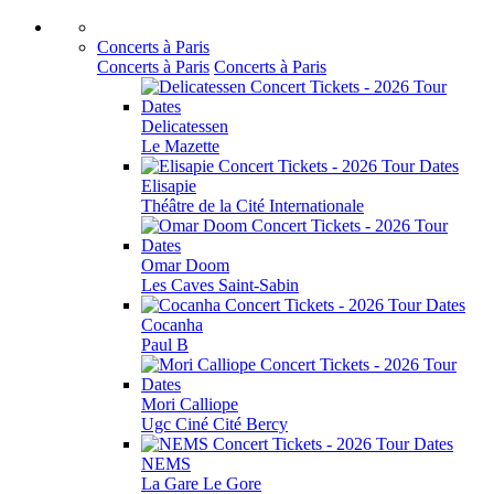
Concerts à Paris
Concerts à Paris
Concerts à Paris
Delicatessen
Le Mazette
Elisapie
Théâtre de la Cité Internationale
Omar Doom
Les Caves Saint-Sabin
Cocanha
Paul B
Mori Calliope
Ugc Ciné Cité Bercy
NEMS
La Gare Le Gore