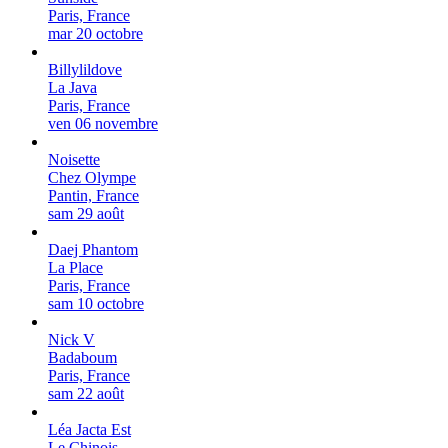
Paris, France
mar 20 octobre
Billylildove
La Java
Paris, France
ven 06 novembre
Noisette
Chez Olympe
Pantin, France
sam 29 août
Daej Phantom
La Place
Paris, France
sam 10 octobre
Nick V
Badaboum
Paris, France
sam 22 août
Léa Jacta Est
Le Chinois