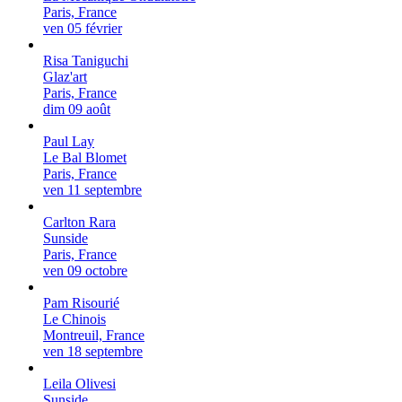
Paris, France
ven 05 février
Risa Taniguchi
Glaz'art
Paris, France
dim 09 août
Paul Lay
Le Bal Blomet
Paris, France
ven 11 septembre
Carlton Rara
Sunside
Paris, France
ven 09 octobre
Pam Risourié
Le Chinois
Montreuil, France
ven 18 septembre
Leila Olivesi
Sunside