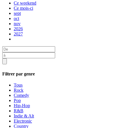
Ce weekend
Ce mois-ci
sept
oct
nov
2026
2027
Filtrer par genre
Tous
Rock
Comedy
Pop
Hip-Hop
R&B
Indie & Alt
Electronic
Country