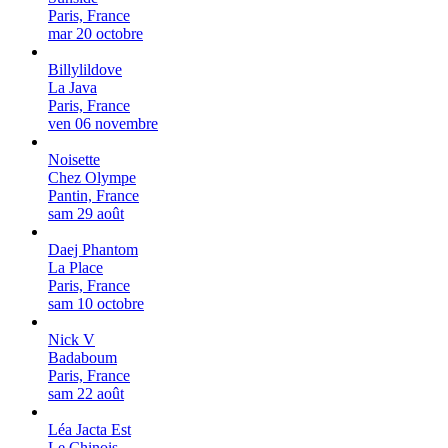
Paris, France
mar 20 octobre
Billylildove
La Java
Paris, France
ven 06 novembre
Noisette
Chez Olympe
Pantin, France
sam 29 août
Daej Phantom
La Place
Paris, France
sam 10 octobre
Nick V
Badaboum
Paris, France
sam 22 août
Léa Jacta Est
Le Chinois