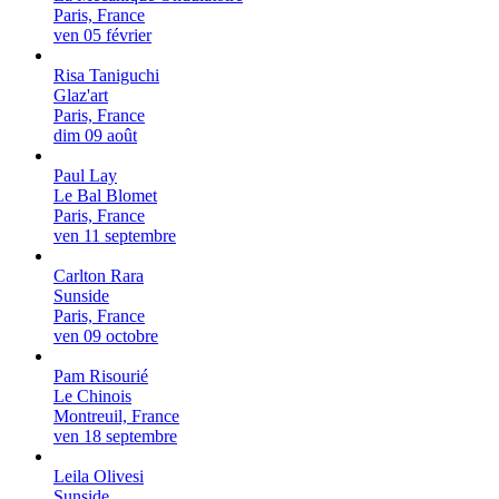
Paris, France
ven 05 février
Risa Taniguchi
Glaz'art
Paris, France
dim 09 août
Paul Lay
Le Bal Blomet
Paris, France
ven 11 septembre
Carlton Rara
Sunside
Paris, France
ven 09 octobre
Pam Risourié
Le Chinois
Montreuil, France
ven 18 septembre
Leila Olivesi
Sunside