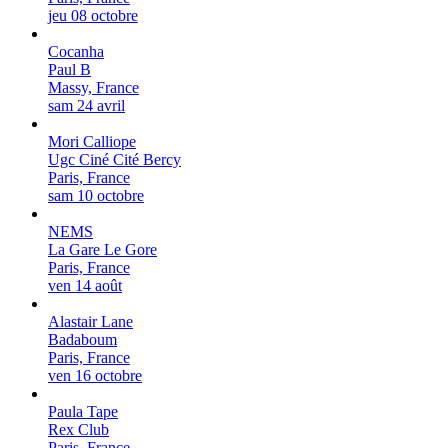
jeu 08 octobre
Cocanha
Paul B
Massy, France
sam 24 avril
Mori Calliope
Ugc Ciné Cité Bercy
Paris, France
sam 10 octobre
NEMS
La Gare Le Gore
Paris, France
ven 14 août
Alastair Lane
Badaboum
Paris, France
ven 16 octobre
Paula Tape
Rex Club
Paris, France