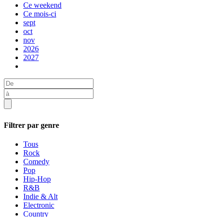
Ce weekend
Ce mois-ci
sept
oct
nov
2026
2027
Filtrer par genre
Tous
Rock
Comedy
Pop
Hip-Hop
R&B
Indie & Alt
Electronic
Country