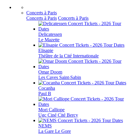
Concerts à Paris
Concerts à Paris
Concerts à Paris
Delicatessen
Le Mazette
Elisapie
Théâtre de la Cité Internationale
Omar Doom
Les Caves Saint-Sabin
Cocanha
Paul B
Mori Calliope
Ugc Ciné Cité Bercy
NEMS
La Gare Le Gore