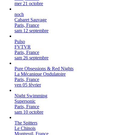
mer 21 octobre
noch
Cabaret Sauvage
Paris, France
sam 12 septembre
Pulso
FVTVR
Paris, France
sam 26 septembre
Pure Obsessions & Red Nights
La Mécanique Ondulatoire
Paris, France
ven 05 février
Night Swimming
Supersonic
Paris, France
sam 10 octobre
The Spitters
Le Chinois
Montreuil, France