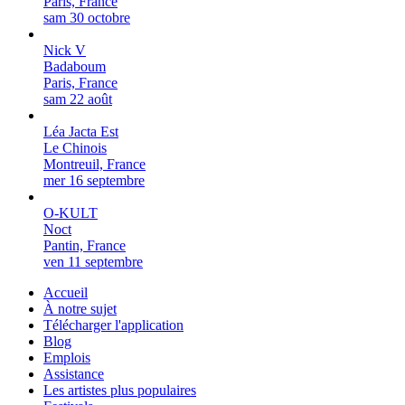
Paris, France
sam 30 octobre
Nick V
Badaboum
Paris, France
sam 22 août
Léa Jacta Est
Le Chinois
Montreuil, France
mer 16 septembre
O-KULT
Noct
Pantin, France
ven 11 septembre
Accueil
À notre sujet
Télécharger l'application
Blog
Emplois
Assistance
Les artistes plus populaires