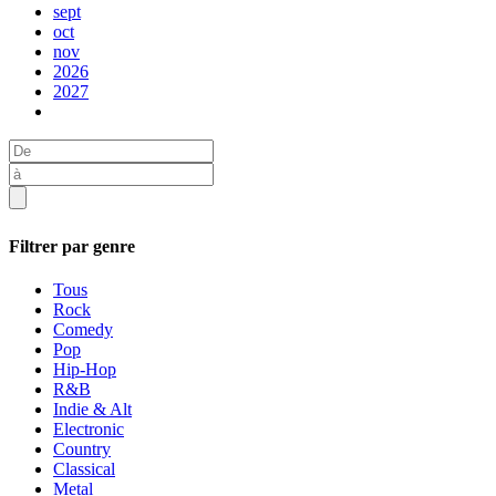
sept
oct
nov
2026
2027
Filtrer par genre
Tous
Rock
Comedy
Pop
Hip-Hop
R&B
Indie & Alt
Electronic
Country
Classical
Metal