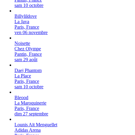
sam 10 octobre
Billylildove
La Java
Paris, France
ven 06 novembre
Noisette
Chez Olympe
Pantin, France
sam 29 août
Daej Phantom
La Place
Paris, France
sam 10 octobre
Bleood
La Maroquinerie
Paris, France
dim 27 septembre
Lounis Aït Menguellet
Adidas Arena