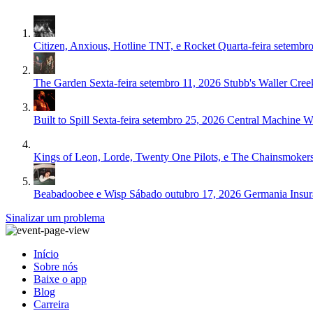
Citizen, Anxious, Hotline TNT, e Rocket
Quarta-feira setembr
The Garden
Sexta-feira setembro 11, 2026
Stubb's Waller Cree
Built to Spill
Sexta-feira setembro 25, 2026
Central Machine W
Kings of Leon, Lorde, Twenty One Pilots, e The Chainsmoker
Beabadoobee e Wisp
Sábado outubro 17, 2026
Germania Insur
Sinalizar um problema
Início
Sobre nós
Baixe o app
Blog
Carreira