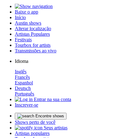
Baixe o app
Início
Austin shows
Alterar localização
Artistas Populares
Festivais
Tourbox for artists
Transmissões ao vivo
Idioma
Inglês
Francês
Espanhol
Deutsch
Português
Entrar na sua conta
Inscrever-se
Encontre shows
Shows perto de você
Seus artistas
Artistas populares