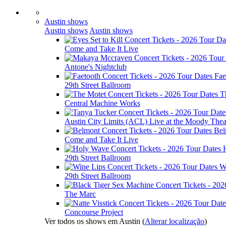
Austin shows
Austin shows
Austin shows
Come and Take It Live
Antone's Nightclub
Fae
29th Street Ballroom
T
Central Machine Works
Austin City Limits (ACL) Live at the Moody Thea
Bel
Come and Take It Live
29th Street Ballroom
W
29th Street Ballroom
The Marc
Concourse Project
Ver todos os shows em Austin
(
Alterar localização
)