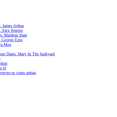
James Arthur
Alex Warren
Maribou State
George Ezra
va Max
Mary In The Junkyard
D
rdust
e D
crever-se como artista