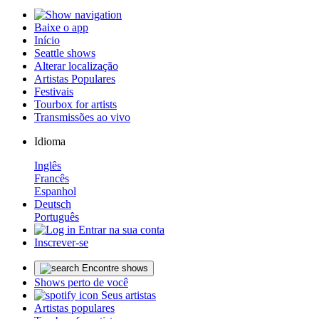
Baixe o app
Início
Seattle shows
Alterar localização
Artistas Populares
Festivais
Tourbox for artists
Transmissões ao vivo
Idioma
Inglês
Francês
Espanhol
Deutsch
Português
Entrar na sua conta
Inscrever-se
Encontre shows
Shows perto de você
Seus artistas
Artistas populares