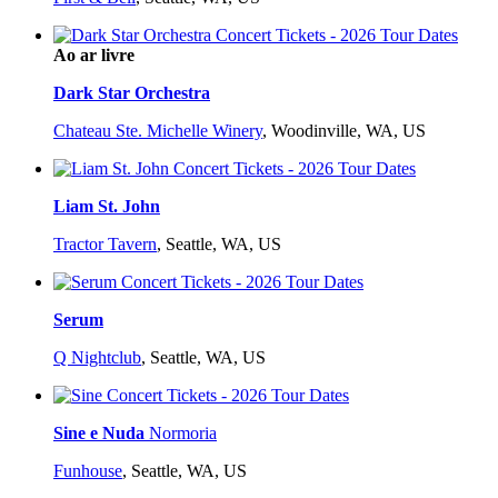
Ao ar livre
Dark Star Orchestra
Chateau Ste. Michelle Winery
,
Woodinville, WA, US
Liam St. John
Tractor Tavern
,
Seattle, WA, US
Serum
Q Nightclub
,
Seattle, WA, US
Sine e Nuda
Normoria
Funhouse
,
Seattle, WA, US