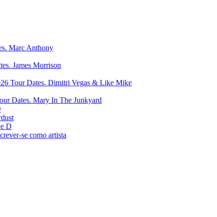
Marc Anthony
James Morrison
Dimitri Vegas & Like Mike
Mary In The Junkyard
D
rdust
e D
crever-se como artista