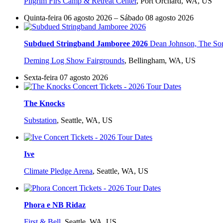
Pilgrim Firs Camp & Retreat Center
,
Port Orchard, WA, US
Quinta-feira 06 agosto 2026 – Sábado 08 agosto 2026
Subdued Stringband Jamboree 2026
Dean Johnson, The So
Deming Log Show Fairgrounds
,
Bellingham, WA, US
Sexta-feira 07 agosto 2026
The Knocks
Substation
,
Seattle, WA, US
Ive
Climate Pledge Arena
,
Seattle, WA, US
Phora e NB Ridaz
First & Bell
,
Seattle, WA, US