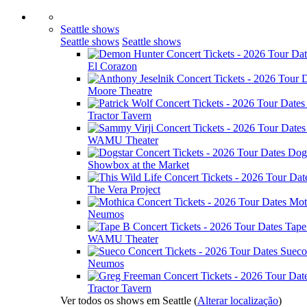
Seattle shows
Seattle shows
Seattle shows
El Corazon
Moore Theatre
Tractor Tavern
WAMU Theater
Dog
Showbox at the Market
The Vera Project
Mot
Neumos
Tape
WAMU Theater
Sueco
Neumos
Tractor Tavern
Ver todos os shows em Seattle
(
Alterar localização
)