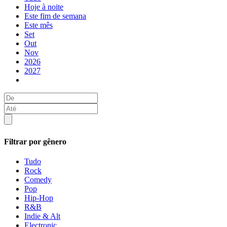
Hoje à noite
Este fim de semana
Este mês
Set
Out
Nov
2026
2027
Filtrar por gênero
Tudo
Rock
Comedy
Pop
Hip-Hop
R&B
Indie & Alt
Electronic