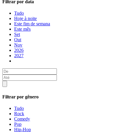
Filtrar por data
Tudo
Hoje à noite
Este fim de semana
Este mês
Set
Out
Nov
2026
2027
Filtrar por gênero
Tudo
Rock
Comedy
Pop
Hip-Hop