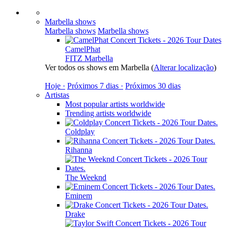
Marbella shows
Marbella shows
Marbella shows
CamelPhat
FITZ Marbella
Ver todos os shows em Marbella
(
Alterar localização
)
Hoje ·
Próximos 7 dias ·
Próximos 30 dias
Artistas
Most popular artists worldwide
Trending artists worldwide
Coldplay
Rihanna
The Weeknd
Eminem
Drake