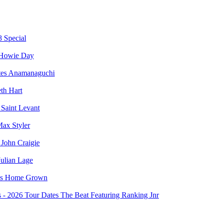
8 Special
Howie Day
Anamanaguchi
th Hart
Saint Levant
ax Styler
John Craigie
Julian Lage
Home Grown
The Beat Featuring Ranking Jnr