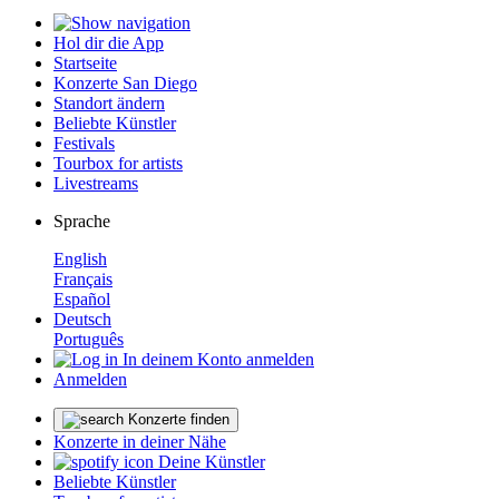
Hol dir die App
Startseite
Konzerte San Diego
Standort ändern
Beliebte Künstler
Festivals
Tourbox for artists
Livestreams
Sprache
English
Français
Español
Deutsch
Português
In deinem Konto anmelden
Anmelden
Konzerte finden
Konzerte in deiner Nähe
Deine Künstler
Beliebte Künstler