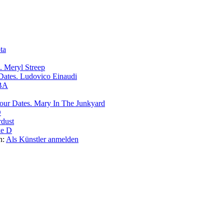
ta
Meryl Streep
Ludovico Einaudi
BA
Mary In The Junkyard
D
rdust
e D
n:
Als Künstler anmelden