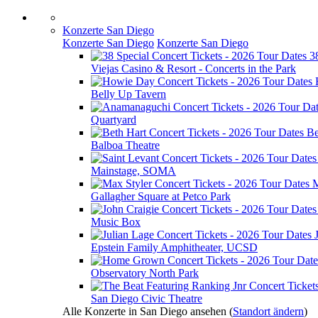
Konzerte San Diego
Konzerte San Diego
Konzerte San Diego
3
Viejas Casino & Resort - Concerts in the Park
Belly Up Tavern
Quartyard
Be
Balboa Theatre
Mainstage, SOMA
M
Gallagher Square at Petco Park
Music Box
Epstein Family Amphitheater, UCSD
Observatory North Park
San Diego Civic Theatre
Alle Konzerte in San Diego ansehen
(
Standort ändern
)