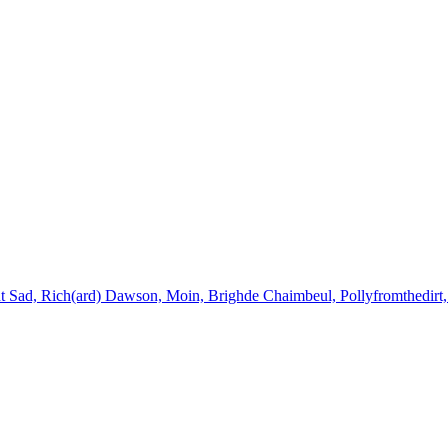
ht Sad, Rich(ard) Dawson, Moin, Brighde Chaimbeul, Pollyfromthedirt,