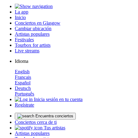
La app
Inicio
Conciertos en Glasgow
Cambiar ubicación
Artistas populares
Festivales
Tourbox for artists
Live streams
Idioma
English
Français
Español
Deutsch
Português
Inicia sesión en tu cuenta
Regístrate
Encuentra conciertos
Conciertos cerca de ti
Tus artistas
Artistas populares