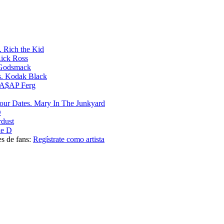
Rich the Kid
ick Ross
Godsmack
Kodak Black
A$AP Ferg
Mary In The Junkyard
D
rdust
e D
es de fans:
Regístrate como artista