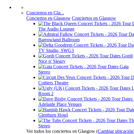
Conciertos en Gla...
Conciertos en Glasgow
Conciertos en Glasgow
The Audio Lounge
Barrowland Ballroom
TV Studio, SWG3
Gordi
Nice n' Sleazy
Gaïa
Stereo
Cottiers Theatre
U
Room 2
Adelaide Place Venues
Glenburn Hotel
Th
Stereo
Ver todos los conciertos en Glasgow
(
Cambiar ubicación